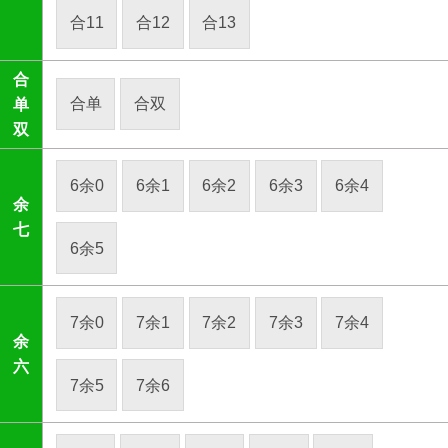
合11
合12
合13
合
合单
合双
单
双
6余0
6余1
6余2
6余3
6余4
余
七
6余5
7余0
7余1
7余2
7余3
7余4
余
六
7余5
7余6