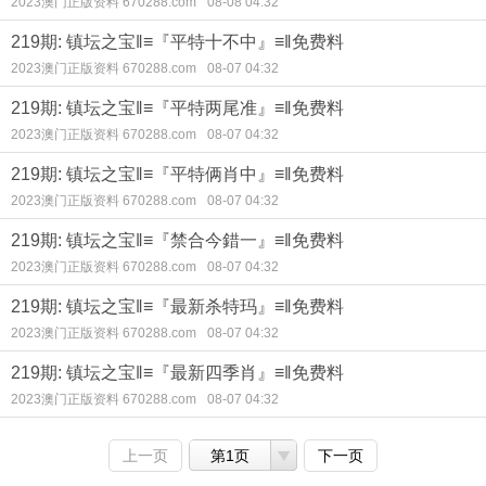
2023澳门正版资料 670288.com
08-08 04:32
219期: 镇坛之宝‖≡『平特十不中』≡‖免费料
2023澳门正版资料 670288.com
08-07 04:32
219期: 镇坛之宝‖≡『平特两尾准』≡‖免费料
2023澳门正版资料 670288.com
08-07 04:32
219期: 镇坛之宝‖≡『平特俩肖中』≡‖免费料
2023澳门正版资料 670288.com
08-07 04:32
219期: 镇坛之宝‖≡『禁合今錯一』≡‖免费料
2023澳门正版资料 670288.com
08-07 04:32
219期: 镇坛之宝‖≡『最新杀特玛』≡‖免费料
2023澳门正版资料 670288.com
08-07 04:32
219期: 镇坛之宝‖≡『最新四季肖』≡‖免费料
2023澳门正版资料 670288.com
08-07 04:32
上一页
第1页
下一页