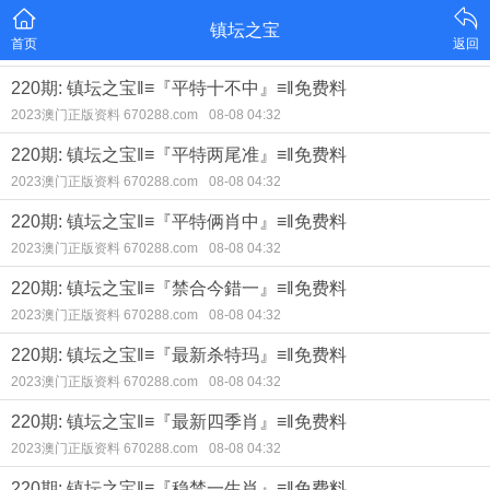
镇坛之宝
首页
返回
220期: 镇坛之宝‖≡『平特十不中』≡‖免费料
2023澳门正版资料 670288.com
08-08 04:32
220期: 镇坛之宝‖≡『平特两尾准』≡‖免费料
2023澳门正版资料 670288.com
08-08 04:32
220期: 镇坛之宝‖≡『平特俩肖中』≡‖免费料
2023澳门正版资料 670288.com
08-08 04:32
220期: 镇坛之宝‖≡『禁合今錯一』≡‖免费料
2023澳门正版资料 670288.com
08-08 04:32
220期: 镇坛之宝‖≡『最新杀特玛』≡‖免费料
2023澳门正版资料 670288.com
08-08 04:32
220期: 镇坛之宝‖≡『最新四季肖』≡‖免费料
2023澳门正版资料 670288.com
08-08 04:32
220期: 镇坛之宝‖≡『稳禁一生肖』≡‖免费料