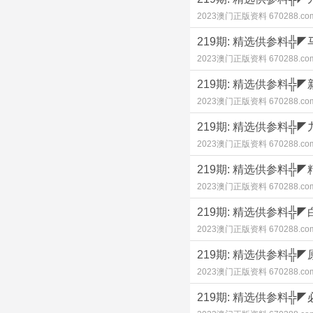
2023澳门正版资料 670288.co
219期: 精选供参料
2023澳门正版资料 670288.co
219期: 精选供参料╬
2023澳门正版资料 670288.co
219期: 精选供参料
2023澳门正版资料 670288.co
219期: 精选供参料
2023澳门正版资料 670288.co
219期: 精选供参料╬
2023澳门正版资料 670288.co
219期: 精选供参料╬
2023澳门正版资料 670288.co
219期: 精选供参料╬