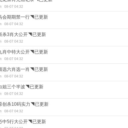
m
08-07 04:32
╬◤马会期期禁一行◥已更新
m
08-07 04:32
◤新杀3肖大公开◥已更新
m
08-07 04:32
╬◤九肖中特大公开◥已更新
m
08-07 04:32
╬◤精选六肖选一肖◥已更新
m
08-07 04:32
◤白姐三个半波◥已更新
m
08-07 04:32
◤原创杀10码实力◥已更新
m
08-07 04:32
◤必中5行大公开◥已更新