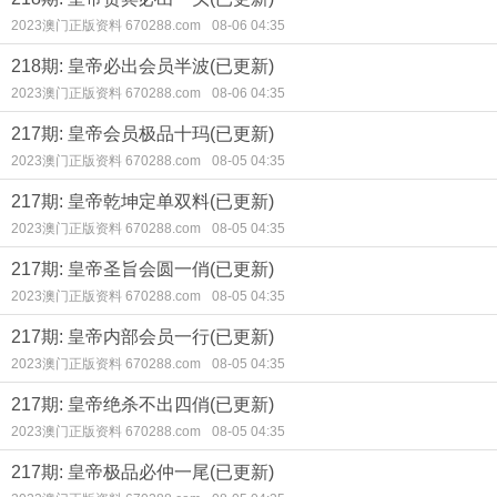
2023澳门正版资料 670288.com
08-06 04:35
218期: 皇帝必出会员半波(已更新)
2023澳门正版资料 670288.com
08-06 04:35
217期: 皇帝会员极品十玛(已更新)
2023澳门正版资料 670288.com
08-05 04:35
217期: 皇帝乾坤定单双料(已更新)
2023澳门正版资料 670288.com
08-05 04:35
217期: 皇帝圣旨会圆一俏(已更新)
2023澳门正版资料 670288.com
08-05 04:35
217期: 皇帝内部会员一行(已更新)
2023澳门正版资料 670288.com
08-05 04:35
217期: 皇帝绝杀不出四俏(已更新)
2023澳门正版资料 670288.com
08-05 04:35
217期: 皇帝极品必仲一尾(已更新)