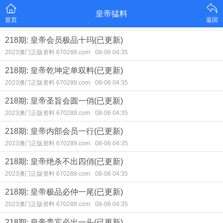
皇帝猛料
首页
返回
218期: 皇帝会员极品十玛(已更新)
2023澳门正版资料 670288.com
08-06 04:35
218期: 皇帝乾坤定单双料(已更新)
2023澳门正版资料 670288.com
08-06 04:35
218期: 皇帝圣旨会圆一俏(已更新)
2023澳门正版资料 670288.com
08-06 04:35
218期: 皇帝内部会员一行(已更新)
2023澳门正版资料 670288.com
08-06 04:35
218期: 皇帝绝杀不出四俏(已更新)
2023澳门正版资料 670288.com
08-06 04:35
218期: 皇帝极品必仲一尾(已更新)
2023澳门正版资料 670288.com
08-06 04:35
218期: 皇帝贵宾必出一头(已更新)