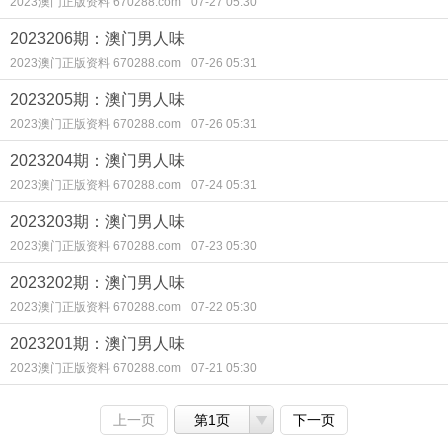
2023澳门正版资料 670288.com
07-27 05:30
2023206期：澳门男人味
2023澳门正版资料 670288.com
07-26 05:31
2023205期：澳门男人味
2023澳门正版资料 670288.com
07-26 05:31
2023204期：澳门男人味
2023澳门正版资料 670288.com
07-24 05:31
2023203期：澳门男人味
2023澳门正版资料 670288.com
07-23 05:30
2023202期：澳门男人味
2023澳门正版资料 670288.com
07-22 05:30
2023201期：澳门男人味
2023澳门正版资料 670288.com
07-21 05:30
上一页
第1页
下一页