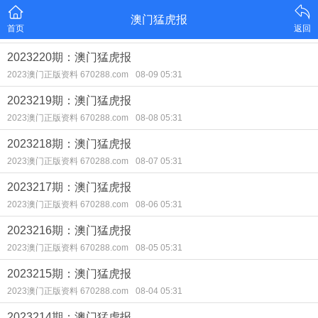
澳门猛虎报
首页
返回
2023220期：澳门猛虎报
2023澳门正版资料 670288.com
08-09 05:31
2023219期：澳门猛虎报
2023澳门正版资料 670288.com
08-08 05:31
2023218期：澳门猛虎报
2023澳门正版资料 670288.com
08-07 05:31
2023217期：澳门猛虎报
2023澳门正版资料 670288.com
08-06 05:31
2023216期：澳门猛虎报
2023澳门正版资料 670288.com
08-05 05:31
2023215期：澳门猛虎报
2023澳门正版资料 670288.com
08-04 05:31
2023214期：澳门猛虎报