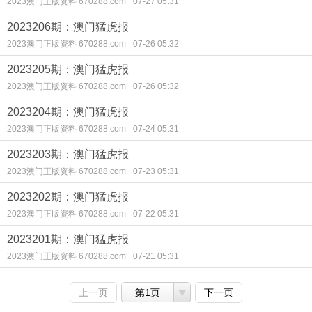
2023澳门正版资料 670288.com
07-27 05:31
2023206期：澳门猛虎报
2023澳门正版资料 670288.com
07-26 05:32
2023205期：澳门猛虎报
2023澳门正版资料 670288.com
07-26 05:32
2023204期：澳门猛虎报
2023澳门正版资料 670288.com
07-24 05:31
2023203期：澳门猛虎报
2023澳门正版资料 670288.com
07-23 05:31
2023202期：澳门猛虎报
2023澳门正版资料 670288.com
07-22 05:31
2023201期：澳门猛虎报
2023澳门正版资料 670288.com
07-21 05:31
上一页
第1页
下一页