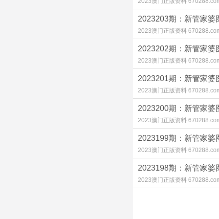
2023澳门正版资料 670288.co
2023203期：新管家婆
2023澳门正版资料 670288.co
2023202期：新管家婆
2023澳门正版资料 670288.co
2023201期：新管家婆
2023澳门正版资料 670288.co
2023200期：新管家婆
2023澳门正版资料 670288.co
2023199期：新管家婆
2023澳门正版资料 670288.co
2023198期：新管家婆
2023澳门正版资料 670288.co