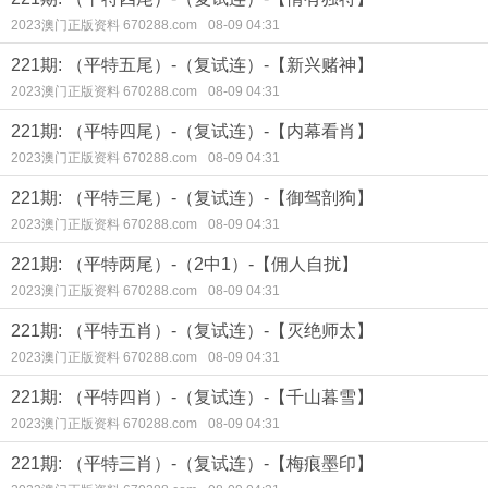
2023澳门正版资料 670288.com
08-09 04:31
221期: （平特五尾）-（复试连）-【新兴赌神】
2023澳门正版资料 670288.com
08-09 04:31
221期: （平特四尾）-（复试连）-【内幕看肖】
2023澳门正版资料 670288.com
08-09 04:31
221期: （平特三尾）-（复试连）-【御驾剖狗】
2023澳门正版资料 670288.com
08-09 04:31
221期: （平特两尾）-（2中1）-【佣人自扰】
2023澳门正版资料 670288.com
08-09 04:31
221期: （平特五肖）-（复试连）-【灭绝师太】
2023澳门正版资料 670288.com
08-09 04:31
221期: （平特四肖）-（复试连）-【千山暮雪】
2023澳门正版资料 670288.com
08-09 04:31
221期: （平特三肖）-（复试连）-【梅痕墨印】