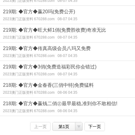
2023澳门正版资料 670288.com
08-07 04:35
219期: ◆官方◆赢20玛(免费公开)
2023澳门正版资料 670288.com
08-07 04:35
219期: ◆官方◆旺大鲜1俏(免费胜收费)奇准无比
2023澳门正版资料 670288.com
08-07 04:35
219期: ◆官方◆传真高级会员八玛又免费
2023澳门正版资料 670288.com
08-07 04:35
219期: ◆官方◆3俏(免费造福彩民你会错过)
2023澳门正版资料 670288.com
08-07 04:35
218期: ◆官方◆金春香(三俏中特)免费猛料
2023澳门正版资料 670288.com
08-06 04:35
218期: ◆官方◆赢钱二俏㊣最早最稳,准到你不敢相信!
2023澳门正版资料 670288.com
08-06 04:35
上一页
第1页
下一页