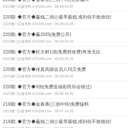
2023澳门正版资料 670288.com
08-08 04:35
220期: ◆官方◆赢钱二俏㊣最早最稳,准到你不敢相信!
2023澳门正版资料 670288.com
08-08 04:35
220期: ◆官方◆赢20玛(免费公开)
2023澳门正版资料 670288.com
08-08 04:35
220期: ◆官方◆旺大鲜1俏(免费胜收费)奇准无比
2023澳门正版资料 670288.com
08-08 04:35
220期: ◆官方◆传真高级会员八玛又免费
2023澳门正版资料 670288.com
08-08 04:35
220期: ◆官方◆3俏(免费造福彩民你会错过)
2023澳门正版资料 670288.com
08-08 04:35
219期: ◆官方◆金春香(三俏中特)免费猛料
2023澳门正版资料 670288.com
08-07 04:35
219期: ◆官方◆赢钱二俏㊣最早最稳,准到你不敢相信!